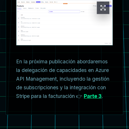
En la próxima publicación abordaremos
la delegación de capacidades en Azure
API Management, incluyendo la gestión
de subscripciones y la integración con
Stripe para la facturación 👉
Parte 3
.