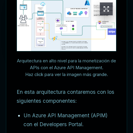
Arquitectura en alto nivel para la monetización de
APIs con el Azure API Management.
Haz click para ver la imagen más grande.
En esta arquitectura contaremos con los
siguientes componentes:
Un Azure API Management (APIM)
con el Developers Portal.