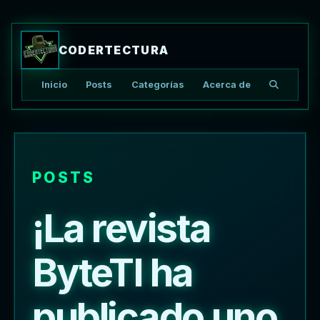
CODERTECTURA
Inicio
Posts
Categorías
Acerca de
Buscar ar
POSTS
¡La revista
ByteTI ha
publicado uno