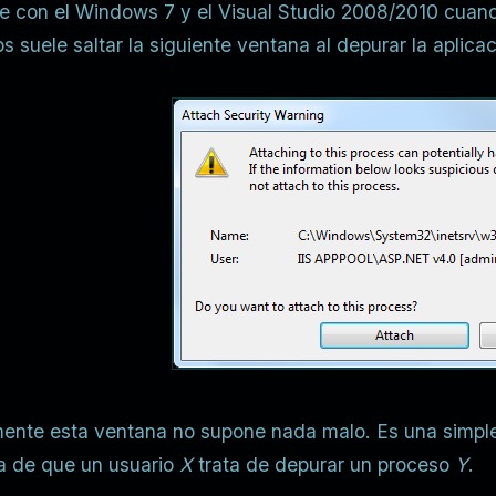
e con el Windows 7 y el Visual Studio 2008/2010 cuand
 suele saltar la siguiente ventana al depurar la aplicac
mente esta ventana no supone nada malo. Es una simple
a de que un usuario
X
trata de depurar un proceso
Y
.