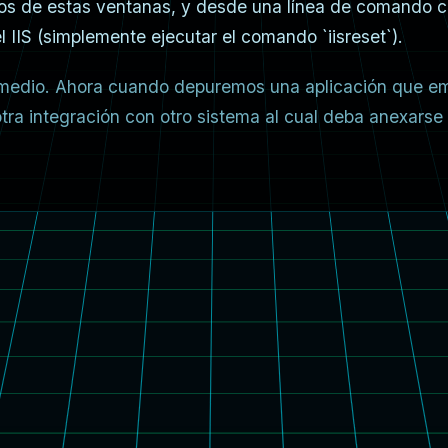
mos de estas ventanas, y desde una línea de comando 
l IIS (simplemente ejecutar el comando `iisreset`).
medio. Ahora cuando depuremos una aplicación que em
otra integración con otro sistema al cual deba anexarse