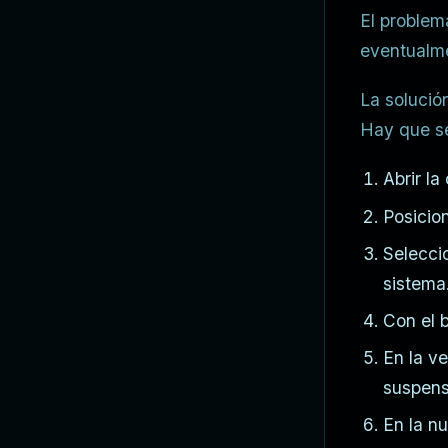
El problem
eventualme
La solució
Hay que se
Abrir l
Posicio
Selecci
sistema
Con el 
En la v
suspensi
En la n